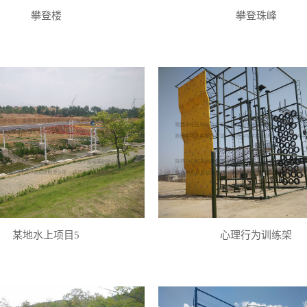
攀登楼
攀登珠峰
某地水上项目5
心理行为训练架