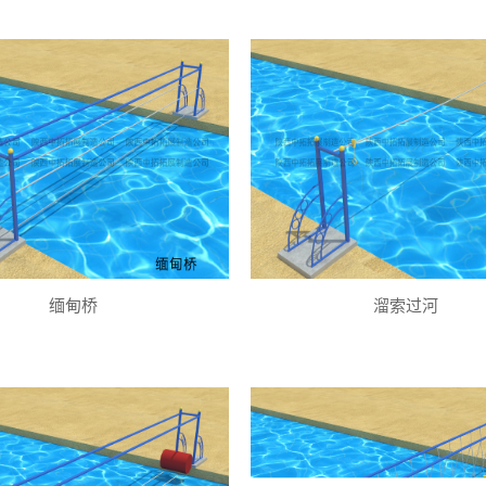
缅甸桥
溜索过河