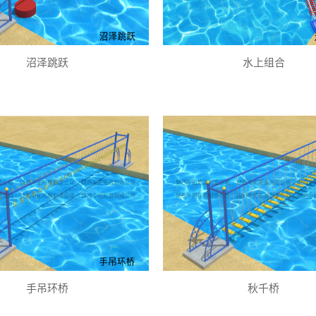
沼泽跳跃
水上组合
手吊环桥
秋千桥