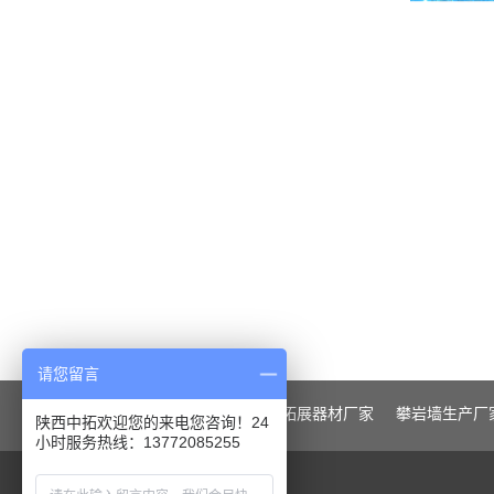
请您留言
陕西中拓
核心业务:
户外拓展器材厂家
攀岩墙生产厂
陕西中拓欢迎您的来电您咨询！24
小时服务热线：13772085255