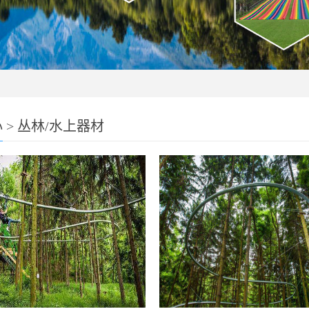
心
>
丛林/水上器材