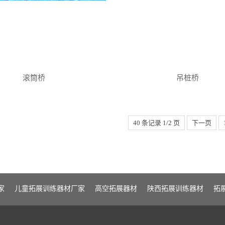
滚筒桥
吊桩桥
40 条记录 1/2 页
下一页
家
儿童拓展训练器材厂家
高空拓展器材
陕西拓展训练器材
拓